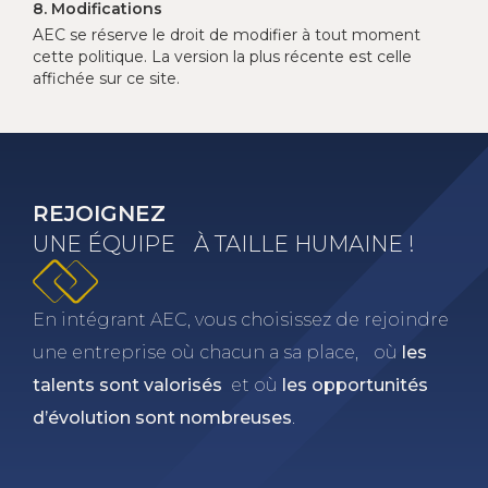
8. Modifications
AEC se réserve le droit de modifier à tout moment
cette politique. La version la plus récente est celle
affichée sur ce site.
REJOIGNEZ
UNE ÉQUIPE À TAILLE HUMAINE !
En intégrant AEC, vous choisissez de rejoindre
une entreprise où chacun a sa place, où
les
talents sont valorisés
et où
les opportunités
d’évolution sont nombreuses
.